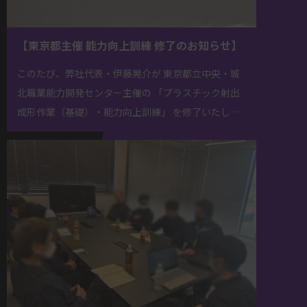
【東京都主催 能力向上訓練 修了のお知らせ】
このたび、弊社代表・伊藤晃介が 東京都立中央・城
北職業能力開発センター主催の 「プラスチック射出
成形作業（基礎）・能力向上訓練」 を修了いたしま
した（令和7年10月18日修了）。 本講習では、射出
成形機の構造・成形条件設 […]