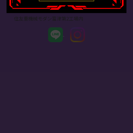
マルイ製作所 富津工場
〒293-0011 千葉県富津市新富93-1
住友重機械モダン富津第2工場内